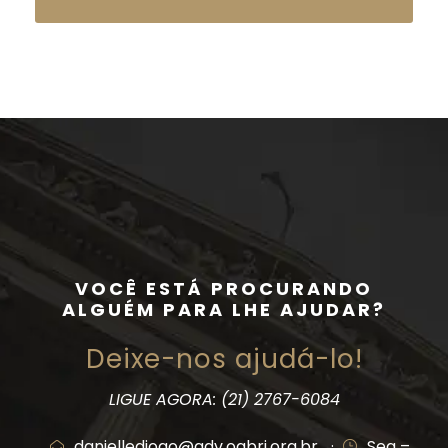
VOCÊ ESTÁ PROCURANDO
ALGUÉM PARA LHE AJUDAR?
Deixe-nos ajudá-lo!
LIGUE AGORA: (21) 2767-6084
daniellediogo@adv.oabrj.org.br
·
Seg –